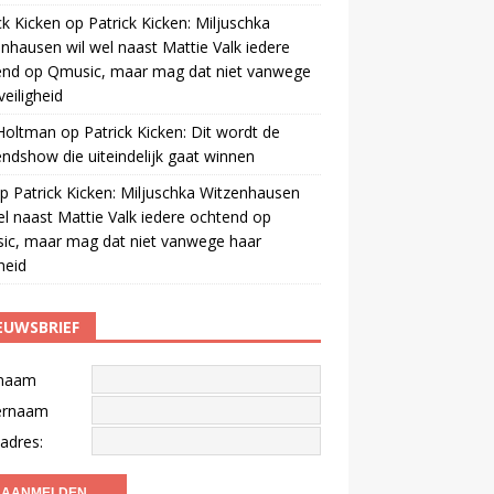
ck Kicken
op
Patrick Kicken: Miljuschka
nhausen wil wel naast Mattie Valk iedere
end op Qmusic, maar mag dat niet vanwege
veiligheid
 Holtman
op
Patrick Kicken: Dit wordt de
ndshow die uiteindelijk gaat winnen
p
Patrick Kicken: Miljuschka Witzenhausen
el naast Mattie Valk iedere ochtend op
ic, maar mag dat niet vanwege haar
gheid
EUWSBRIEF
naam
ernaam
adres: