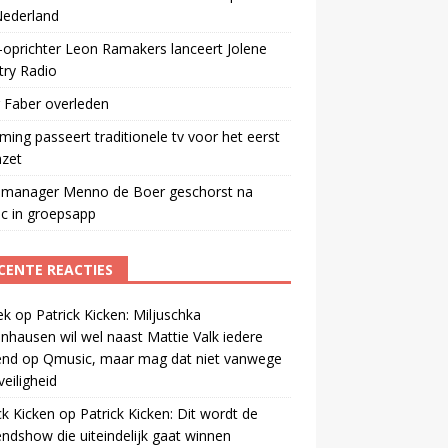
Nederland
oprichter Leon Ramakers lanceert Jolene
try Radio
 Faber overleden
ming passeert traditionele tv voor het eerst
mzet
manager Menno de Boer geschorst na
ic in groepsapp
CENTE REACTIES
ek
op
Patrick Kicken: Miljuschka
nhausen wil wel naast Mattie Valk iedere
end op Qmusic, maar mag dat niet vanwege
veiligheid
ck Kicken
op
Patrick Kicken: Dit wordt de
ndshow die uiteindelijk gaat winnen