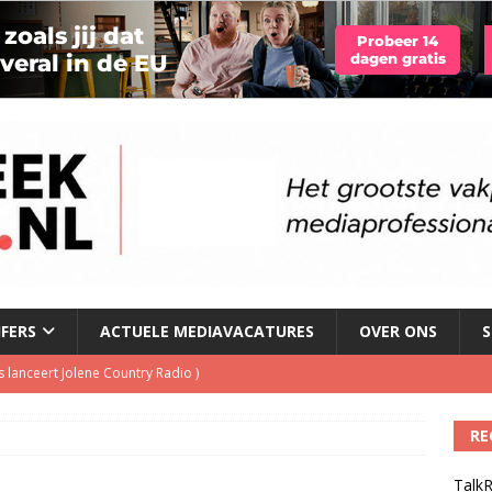
JFERS
ACTUELE MEDIAVACATURES
OVER ONS
S
 lanceert Jolene Country Radio
)
RE
le tv voor het eerst in omzet
)
TalkR
geschorst na dickpic in groepsapp
)