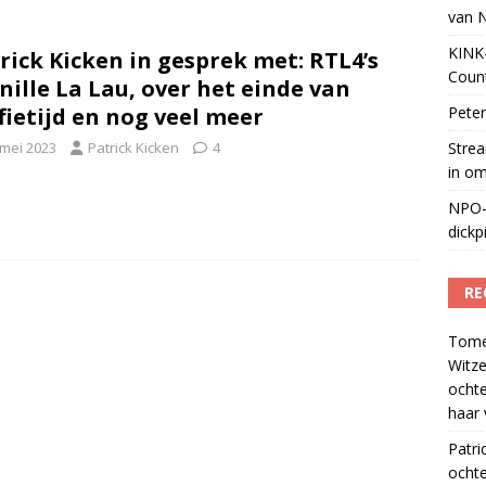
van 
tuele nieuwspodcast van Nederland
)
KINK-
rick Kicken in gesprek met: RTL4’s
Coun
nille La Lau, over het einde van
fietijd en nog veel meer
Peter
 mei 2023
Patrick Kicken
4
Strea
in o
NPO-
dickp
RE
Tom
Witze
ocht
haar 
Patri
ochte