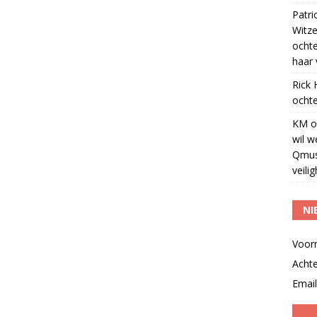
Patri
Witze
ocht
haar 
Rick
ochte
KM
o
wil w
Qmus
veili
NI
Voor
Acht
Email