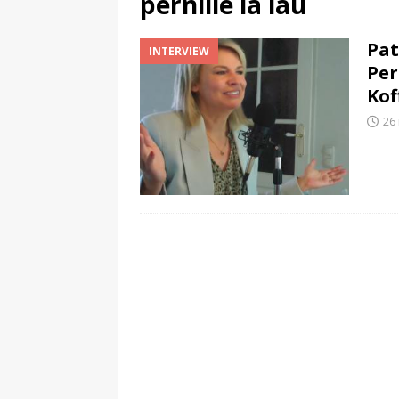
pernille la lau
(
TalkRadio lanceert meest ac
Pat
INTERVIEW
Per
Kof
26