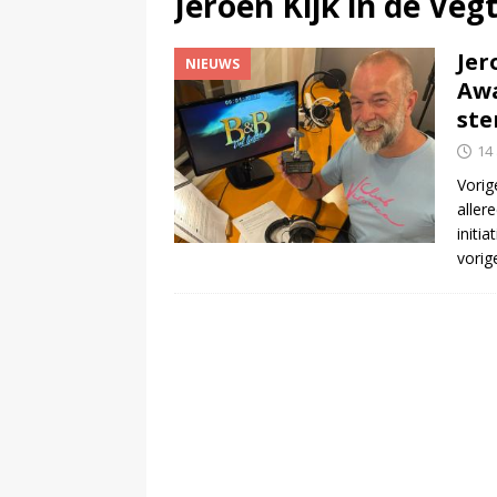
Jeroen Kijk in de Veg
(
Man ‘opgesloten’ in Netflix-b
Jer
NIEUWS
Awa
st
14
Vorig
aller
initi
vorig