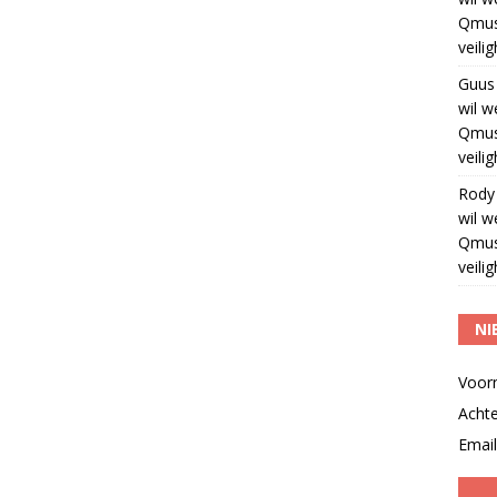
Qmus
veili
Guus
wil w
Qmus
veili
Rody
wil w
Qmus
veili
NI
Voor
Acht
Email