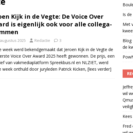
te
Boul
illboard boven Sunset Boulevard
)
Is de
oen Kijk in de Vegte: De Voice Over
rd is eigenlijk ook voor alle collega-
Met 
emmen
kweek
 augustus 2025
Redactie
3
Blog 
de kw
e week werd bekendgemaakt dat Jeroen Kijk in de Vegte de
eerste Voice Over Award 2025 heeft gewonnen. De prijs, een
PowN
atief van vakmediaplatform Spreekbuis.nl en NLZIET, werd
e week onthuld door juryleden Patrick Kicken,
[lees verder]
RE
Jeffre
wil w
Qmus
veili
Kees
Fred
wil w