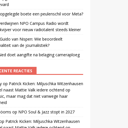
evard
 opgelegde boete een peulenschil voor Meta?
verdwijnen NPO Campus Radio wordt
vijver voor nieuw radiotalent steeds kleiner
Guido van Nispen: Wie beoordeelt
aliteit van de journalistiek?
ed doet aangifte na belaging cameraploeg
CENTE REACTIES
y
op
Patrick Kicken: Miljuschka Witzenhausen
el naast Mattie Valk iedere ochtend op
ic, maar mag dat niet vanwege haar
gheid
 öoms
op
NPO Soul & Jazz stopt in 2027
op
Patrick Kicken: Miljuschka Witzenhausen
el naast Mattie Valk iedere ochtend op