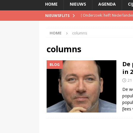
HOME
NIEUWS
AGENDA
CI
(
Onderzoek: helft Nederlander
NIEUWSFLITS
(
NPO Soul & Jazz stopt al per
HOME
columns
(
Patrick Kicken: Miljuschka Wi
maar mag dat niet vanwege haa
columns
(
Disney en TikTok sluiten dea
De 
BLOG
(
Disney overweegt gratis str
in 
21
De we
popul
popul
[lees