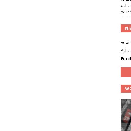
ocht
haar 
NI
Voor
Acht
Email
WO