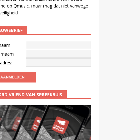
end op Qmusic, maar mag dat niet vanwege
veiligheid
EUWSBRIEF
naam
ernaam
adres:
RD VRIEND VAN SPREEKBUIS