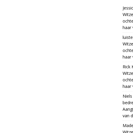
Jessi
Witze
ocht
haar 
luiste
Witze
ocht
haar 
Rick 
Witze
ocht
haar 
Niels
bedre
Aangi
van d
Madel
Witze