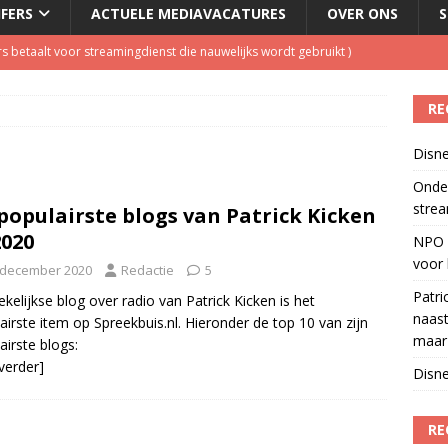
JFERS
ACTUELE MEDIAVACATURES
OVER ONS
S
s betaalt voor streamingdienst die nauwelijks wordt gebruikt
)
 1 september, goed voor besparing van bijna 250.000 euro
)
RE
tzenhausen wil wel naast Mattie Valk iedere ochtend op Qmusic,
Disne
r veiligheid
)
Onder
l over makerscontent
)
strea
populairste blogs van Patrick Kicken
eamingkanalen
)
2020
NPO S
voor 
 december 2020
Redactie
5
Patri
kelijkse blog over radio van Patrick Kicken is het
naast
airste item op Spreekbuis.nl. Hieronder de top 10 van zijn
maar 
airste blogs:
 verder]
Disne
RE