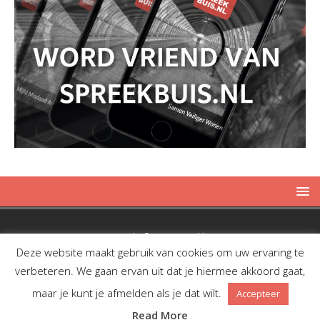
Copyright © 2019 Spreekbuis
Deze website maakt gebruik van cookies om uw ervaring te
verbeteren. We gaan ervan uit dat je hiermee akkoord gaat,
maar je kunt je afmelden als je dat wilt.
Accepteer
Facebook
Twitter
RSS
Read More