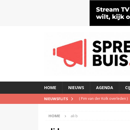
HOME
NIEUWS
AGENDA
CI
(
Pim van der Kolk overleden
)
NIEUWSFLITS
(
Man ‘opgesloten’ in Netflix-b
HOME
ali b
(
Is de opgelegde boete een pe
(
Met verdwijnen NPO Campus Ra