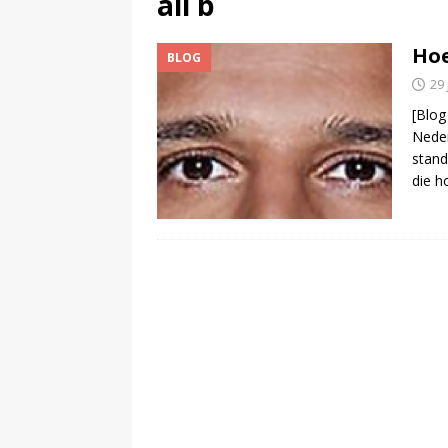
ali b
(
Bob Scholte (Left Laser) haal
Hoe
BLOG
29
[Blog
Nede
stand
die h