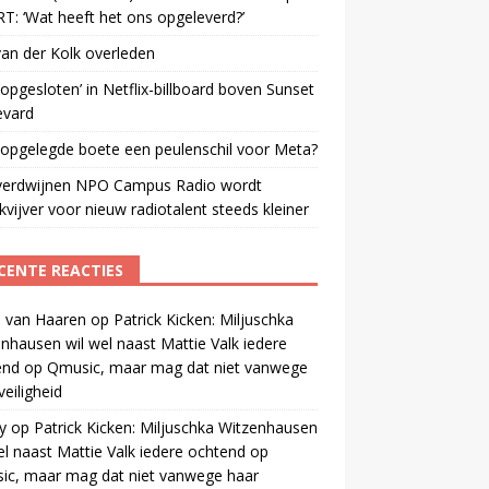
: ‘Wat heeft het ons opgeleverd?’
an der Kolk overleden
opgesloten’ in Netflix-billboard boven Sunset
evard
 opgelegde boete een peulenschil voor Meta?
verdwijnen NPO Campus Radio wordt
vijver voor nieuw radiotalent steeds kleiner
CENTE REACTIES
 van Haaren
op
Patrick Kicken: Miljuschka
nhausen wil wel naast Mattie Valk iedere
end op Qmusic, maar mag dat niet vanwege
veiligheid
y
op
Patrick Kicken: Miljuschka Witzenhausen
el naast Mattie Valk iedere ochtend op
ic, maar mag dat niet vanwege haar