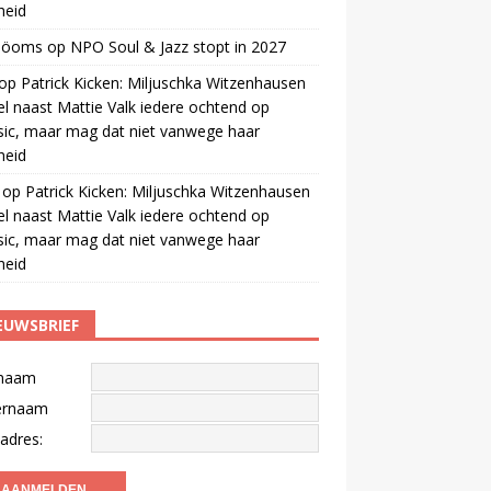
gheid
 öoms
op
NPO Soul & Jazz stopt in 2027
op
Patrick Kicken: Miljuschka Witzenhausen
el naast Mattie Valk iedere ochtend op
ic, maar mag dat niet vanwege haar
gheid
op
Patrick Kicken: Miljuschka Witzenhausen
el naast Mattie Valk iedere ochtend op
ic, maar mag dat niet vanwege haar
gheid
EUWSBRIEF
naam
ernaam
adres: