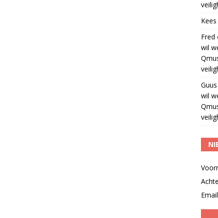
veili
Kees
Fred
wil w
Qmus
veili
Guus
wil w
Qmus
veili
NI
Voor
Acht
Email