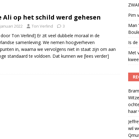
ZWART
t uit naar Omroep ZWART: ‘Wat heeft het ons opgeleverd?’
)
Pim v
 Ali op het schild werd gehesen
Man ‘
 januari 2022
Ton Verlind
3
Boul
 door Ton Verlind] Er zit veel dubbele moraal in de
rlandse samenleving. We nemen hoogverheven
Is de
punten in, waarna we vervolgens niet in staat zijn om aan
Met 
oge standaard te voldoen. Dat kunnen we
[lees verder]
kweek
RE
Bram
Witze
ocht
haar 
Jeffre
wil w
Qmus