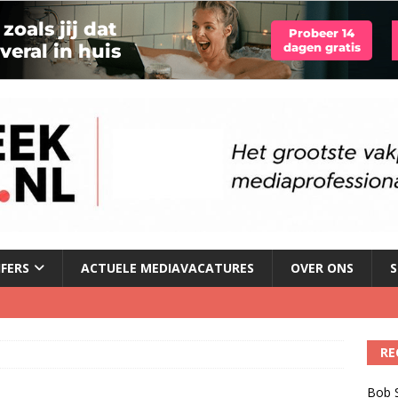
JFERS
ACTUELE MEDIAVACATURES
OVER ONS
S
illboard boven Sunset Boulevard
)
RE
ulenschil voor Meta?
)
Bob S
dio wordt kweekvijver voor nieuw radiotalent steeds kleiner
)