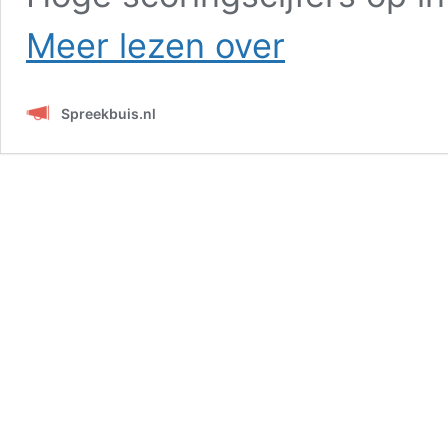
Edwin
Meer lezen over
van
Laar
(Omroep
Spreekbuis.nl
Flevoland):
Big
Tech
vergiftigt
onze
kinderen