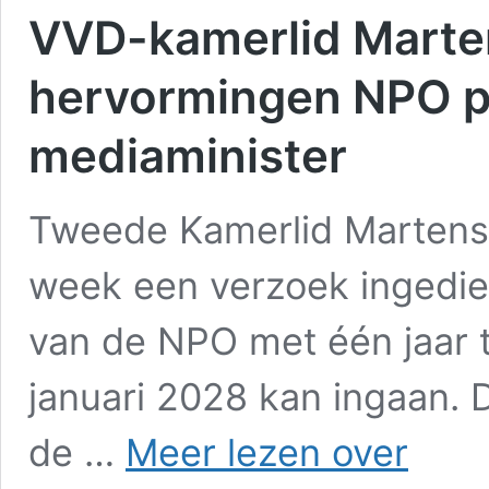
VVD-kamerlid Marte
hervormingen NPO prio
mediaminister
Tweede Kamerlid Martens
week een verzoek ingedi
van de NPO met één jaar t
januari 2028 kan ingaan. 
VVD-
de …
Meer lezen over
kamerlid
Martens-