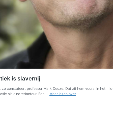
ek is slavernij
, zo constateert professor Mark Deuze. Dat zit hem vooral in het m
Professor
ctie als eindredacteur. Een …
Meer lezen over
Mark
Deuze:
Omroepjournalistiek