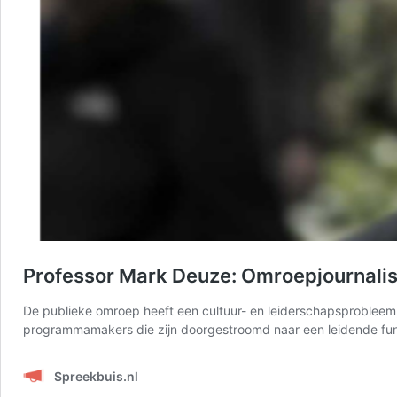
Professor Mark Deuze: Omroepjournalisti
De publieke omroep heeft een cultuur- en leiderschapsprobleem
programmamakers die zijn doorgestroomd naar een leidende fun
Spreekbuis.nl