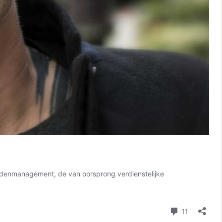
iddenmanagement, de van oorsprong verdienstelijke
reacties
11