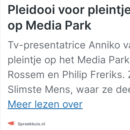
Pleidooi voor pleint
op Media Park
Tv-presentatrice Anniko v
pleintje op het Media Pa
Rossem en Philip Freriks. 
Slimste Mens, waar ze dee
Pleidooi
Meer lezen over
voor
pleintje
Van
Spreekbuis.nl
Rossem
en