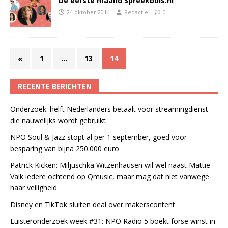
De eerste maand Spreekbuis.nl
24 oktober 2014
Redactie
0
«
1
…
13
14
RECENTE BERICHTEN
Onderzoek: helft Nederlanders betaalt voor streamingdienst
die nauwelijks wordt gebruikt
NPO Soul & Jazz stopt al per 1 september, goed voor
besparing van bijna 250.000 euro
Patrick Kicken: Miljuschka Witzenhausen wil wel naast Mattie
Valk iedere ochtend op Qmusic, maar mag dat niet vanwege
haar veiligheid
Disney en TikTok sluiten deal over makerscontent
Luisteronderzoek week #31: NPO Radio 5 boekt forse winst in