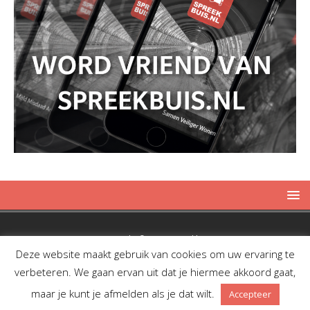
Copyright © 2019 Spreekbuis
Deze website maakt gebruik van cookies om uw ervaring te
verbeteren. We gaan ervan uit dat je hiermee akkoord gaat,
maar je kunt je afmelden als je dat wilt.
Accepteer
Facebook
Twitter
RSS