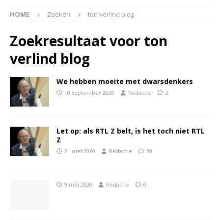
HOME
Zoeken
ton verlind blog
Zoekresultaat voor
ton
verlind blog
We hebben moeite met dwarsdenkers
10 september 2020
Redactie
2
Let op: als RTL Z belt, is het toch niet RTL
Z
21 mei 2020
Redactie
20
9 mei 2020
Redactie
0