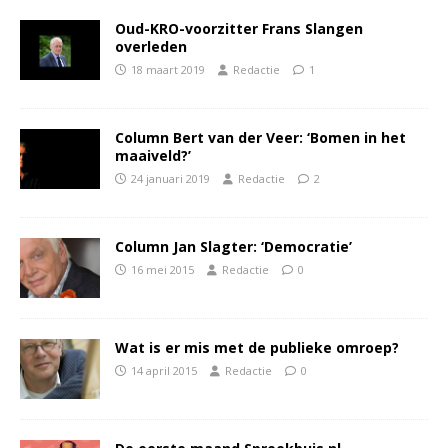
Oud-KRO-voorzitter Frans Slangen
overleden
18 maart 2019
Redactie
1
Column Bert van der Veer: ‘Bomen in het
maaiveld?’
24 januari 2019
Redactie
2
Column Jan Slagter: ‘Democratie’
16 mei 2015
Redactie
0
Wat is er mis met de publieke omroep?
14 april 2015
Redactie
0