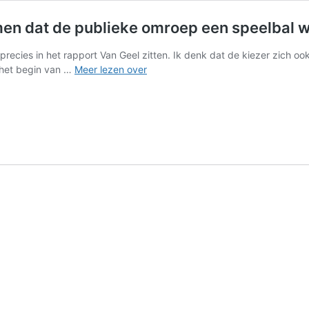
 dat de publieke omroep een speelbal w
recies in het rapport Van Geel zitten. Ik denk dat de kiezer zich o
Mohammed
 het begin van …
Meer lezen over
Mohandis
(PvdA):
‘Voorkomen
dat
de
publieke omroep
een
speelbal
wordt’