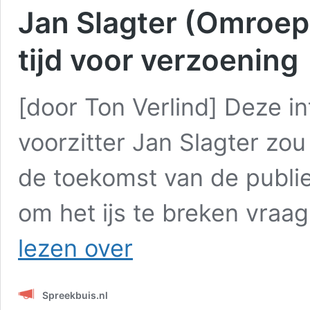
Jan Slagter (Omroep 
tijd voor verzoening
[door Ton Verlind] Deze 
voorzitter Jan Slagter zou
de toekomst van de publi
om het ijs te breken vraag
Jan
lezen over
Slagter
(Omroep
MAX):
Spreekbuis.nl
Na
de