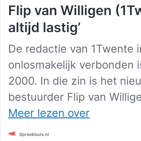
Flip van Willigen (1T
altijd lastig’
De redactie van 1Twente i
onlosmakelijk verbonden 
2000. In die zin is het ni
bestuurder Flip van Willi
Flip
Meer lezen over
van
Willigen
(1Twente):
Spreekbuis.nl
‘Verandering
is