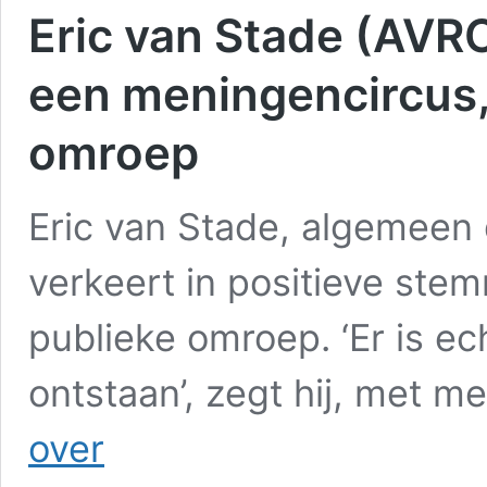
Eric van Stade (AVR
een meningencircus,
omroep
Eric van Stade, algemeen
verkeert in positieve ste
publieke omroep. ‘Er is ec
ontstaan’, zegt hij, met 
Eric
over
van
Stade