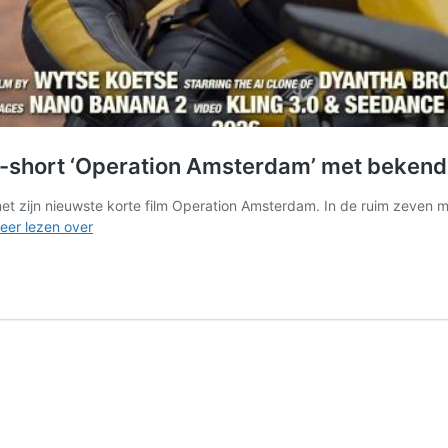
e-short ‘Operation Amsterdam’ met beken
 zijn nieuwste korte film Operation Amsterdam. In de ruim zeven mi
AI-
eer lezen over
filmmaker
Wytse
Koetse
maakt
actie-
short
‘Operation
Amsterdam’
met
bekende