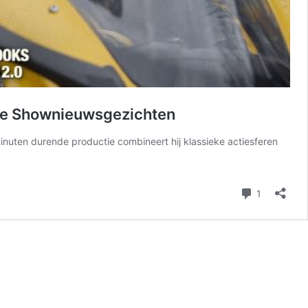
de Shownieuwsgezichten
nuten durende productie combineert hij klassieke actiesferen
reactie
1